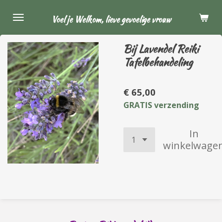
Ga
Voel je Welkom, lieve gevoelige vrouw
direct
naar
Bij Lavendel Reiki
de
Tafelbehandeling
hoofdinhoud
€ 65,00
GRATIS verzending
In
winkelwage