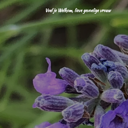
Ga
Voel je Welkom, lieve gevoelige vrouw
direct
naar
de
hoofdinhoud