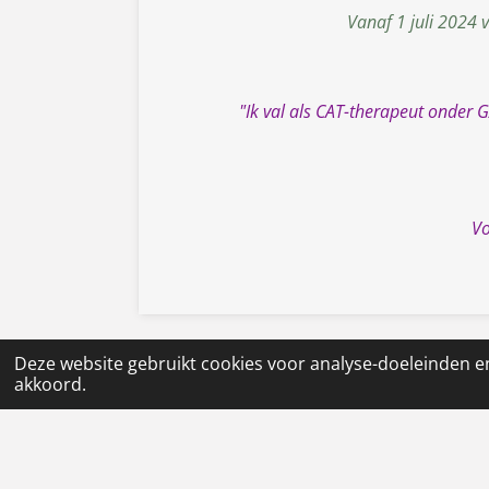
Vanaf 1 juli 2024 
"Ik val als CAT-therapeut onder 
Vo
Deze website gebruikt cookies voor analyse-doeleinden en
akkoord.
Caroline
zorgt voor rust,
veiligheid en gebo