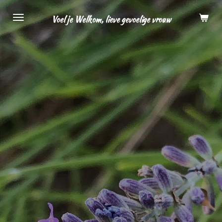
Ga
Voel je Welkom, lieve gevoelige vrouw
direct
naar
de
hoofdinhoud