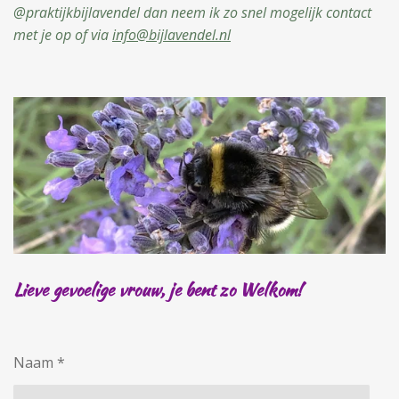
@praktijkbijlavendel dan neem ik zo snel mogelijk contact
met je op of via
info@bijlavendel.nl
Lieve gevoelige
vrouw,
j
e
b
ent
z
o
Welkom!
Naam *